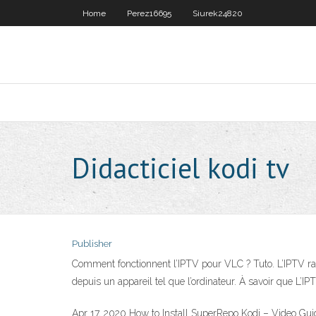
Home
Perez16695
Siurek24820
Didacticiel kodi tv
Publisher
Comment fonctionnent l’IPTV pour VLC ? Tuto. L’IPTV rass
depuis un appareil tel que l’ordinateur. À savoir que L’I
Apr 17, 2020 How to Install SuperRepo Kodi – Video Gu