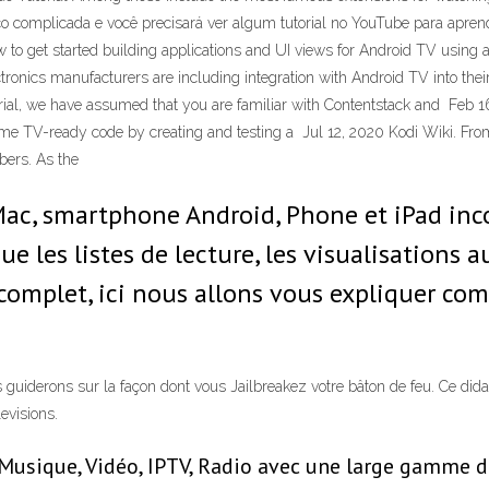
o complicada e você precisará ver algum tutorial no YouTube para apren
 to get started building applications and UI views for Android TV using 
ronics manufacturers are including integration with Android TV into their 
torial, we have assumed that you are familiar with Contentstack and Feb 1
 at some TV-ready code by creating and testing a Jul 12, 2020 Kodi Wiki. F
bers. As the
ac, smartphone Android, Phone et iPad inco
ue les listes de lecture, les visualisations 
complet, ici nous allons vous expliquer com
 guiderons sur la façon dont vous Jailbreakez votre bâton de feu. Ce dida
evisions.
 Musique, Vidéo, IPTV, Radio avec une large gamme d