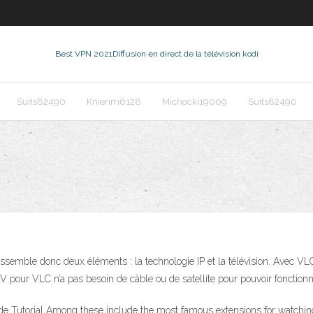
Best VPN 2021
Diffusion en direct de la télévision kodi
Suits82490
Knierim6128
Michocki19009
Suits82490
emble donc deux éléments : la technologie IP et la télévision. Avec VLC i
PTV pour VLC n’a pas besoin de câble ou de satellite pour pouvoir fonctionn
ide Tutorial Among these include the most famous extensions for watch