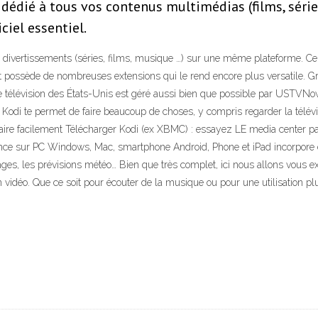
édié à tous vos contenus multimédias (films, série
ciel essentiel.
 divertissements (séries, films, musique …) sur une même plateforme. Ce lo
possède de nombreuses extensions qui le rend encore plus versatile. Grâc
 de télévision des États-Unis est géré aussi bien que possible par USTVN
odi te permet de faire beaucoup de choses, y compris regarder la télévisi
faire facilement Télécharger Kodi (ex XBMC) : essayez LE media center p
nce sur PC Windows, Mac, smartphone Android, Phone et iPad incorpore diff
mages, les prévisions météo… Bien que très complet, ici nous allons vous
 vidéo. Que ce soit pour écouter de la musique ou pour une utilisation 