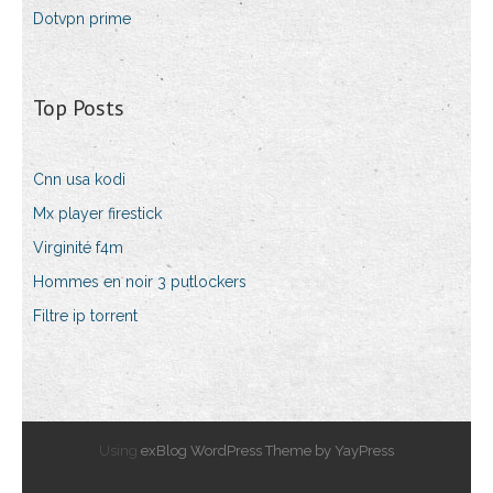
Dotvpn prime
Top Posts
Cnn usa kodi
Mx player firestick
Virginité f4m
Hommes en noir 3 putlockers
Filtre ip torrent
Using
exBlog WordPress Theme by YayPress