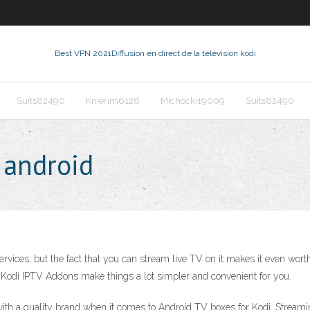
Best VPN 2021
Diffusion en direct de la télévision kodi
Suits82490
Knierim6128
Michocki19009
Suits82490
 android
rvices, but the fact that you can stream live TV on it makes it even wort
me Kodi IPTV Addons make things a lot simpler and convenient for you.
a quality brand when it comes to Android TV boxes for Kodi, Streaming