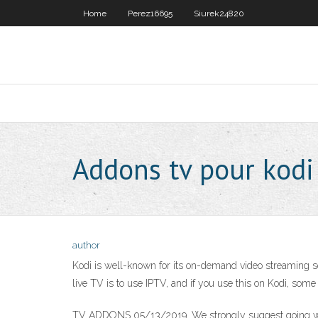
Home
Perez16695
Siurek24820
Addons tv pour kodi
author
Kodi is well-known for its on-demand video streaming se
live TV is to use IPTV, and if you use this on Kodi, so
TV ADDONS 05/13/2019. We strongly suggest going with 