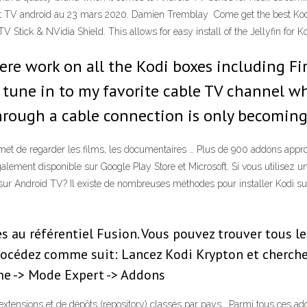
rt TV android au 23 mars 2020. Damien Tremblay Come get the best Kodi 
 Stick & NVidia Shield. This allows for easy install of the Jellyfin for K
re work on all the Kodi boxes including Fir
to tune in to my favorite cable TV channel w
hrough a cable connection is only becomin
met de regarder les films, les documentaires … Plus de 900 addons app
galement disponible sur Google Play Store et Microsoft. Si vous utilisez
ur Android TV? Il existe de nombreuses méthodes pour installer Kodi su
es au référentiel Fusion. Vous pouvez trouver tous l
, procédez comme suit: Lancez Kodi Krypton et cherch
ème -> Mode Expert -> Addons
tensions et de dépôts (repository) classés par pays . Parmi tous ces ad