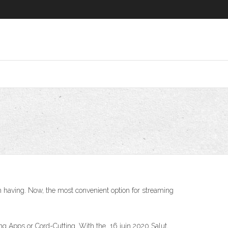
h having. Now, the most convenient option for streaming
 Apps or Cord-Cutting. With the 16 juin 2020 Salut,.