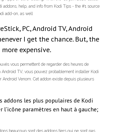
addons, help, and info from Kodi Tips - the #1 source
odi add-on, as well
eStick, PC, Android TV, Android
henever I get the chance. But, the
g more expensive.
rouvés vous permettent de regarder des heures de
 un Android TV, vous pouvez probablement installer Kodi
r Android Venom. Cet addon existe depuis plusieurs
es addons les plus populaires de Kodi
er l’icône paramètres en haut à gauche;
dons beaucoup sont des addons tiers qui ne sont pas