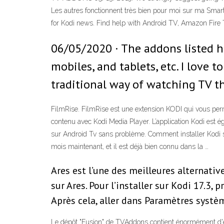
Les autres fonctionnent très bien pour moi sur ma Sma
for Kodi news. Find help with Android TV, Amazon Fire TV
06/05/2020 · The addons listed he
mobiles, and tablets, etc. I love 
traditional way of watching TV t
FilmRise. FilmRise est une extension KODI qui vous per
contenu avec Kodi Media Player. L’application Kodi est é
sur Android Tv sans problème. Comment installer Kodi s
mois maintenant, et il est déjà bien connu dans la …
Ares est l’une des meilleures alternativ
sur Ares. Pour l’installer sur Kodi 17.3
Après cela, aller dans Paramètres syst
Le dépôt "Fusion" de TVAddons contient énormément d'ex