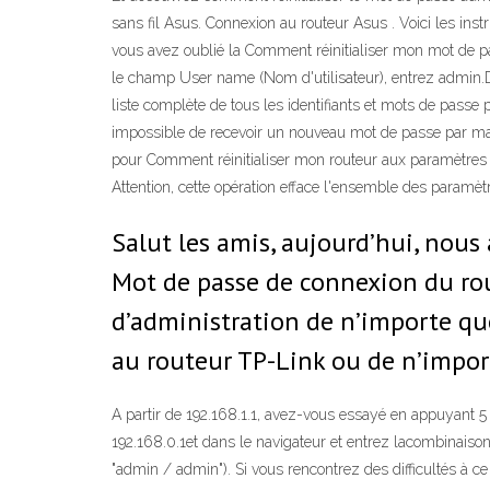
sans fil Asus. Connexion au routeur Asus . Voici les ins
vous avez oublié la Comment réinitialiser mon mot de pass
le champ User name (Nom d'utilisateur), entrez admin.Da
liste complète de tous les identifiants et mots de passe 
impossible de recevoir un nouveau mot de passe par mail
pour Comment réinitialiser mon routeur aux paramètres par
Attention, cette opération efface l'ensemble des paramèt
Salut les amis, aujourd’hui, nou
Mot de passe de connexion du rou
d’administration de n’importe que
au routeur TP-Link ou de n’impor
A partir de 192.168.1.1, avez-vous essayé en appuyant 5 
192.168.0.1et dans le navigateur et entrez lacombinaison
"admin / admin"). Si vous rencontrez des difficultés à ce