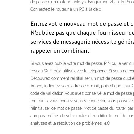
de passe d’un routeur Linksys. By guirong zhao. In Proc
Connectez le routeur à un PC à l’aide d
Entrez votre nouveau mot de passe et cl
N'oubliez pas que chaque fournisseur d
services de messagerie nécessite génér
rappeler en combinant
Si vous avez oublié votre mot de passe, PIN ou le verrou
réseau WiFi déjà utilisé avec le téléphone. Si vous ne po
Découvrez comment réinitialiser un mot de passe oublié 
Adobe, indiquez votre adresse e-mail, puis cliquez sur Co
code de validation Vous avez conservé le mot de passe p
routeur, si vous pouvez vous y connecter, vous pouvez soi
réinitialiser ce mot de passe. Mot de passe du router pa
aux paramètres de votre router et modifier le mot de pas
analyses et la résolution de problèmes; 4.8