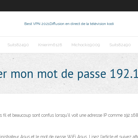
Best VPN 2021
Diffusion en direct de la télévision kodi
Suits82490
Knierim6128
Michocki19009
Suits82490
er mon mot de passe 192.
il et beaucoup sont confus lorsqu'il voit une adresse IP comme 192.168.0
istrateur Asus et le mot de passe WiFi Asus. Lisez l’article et suivez at