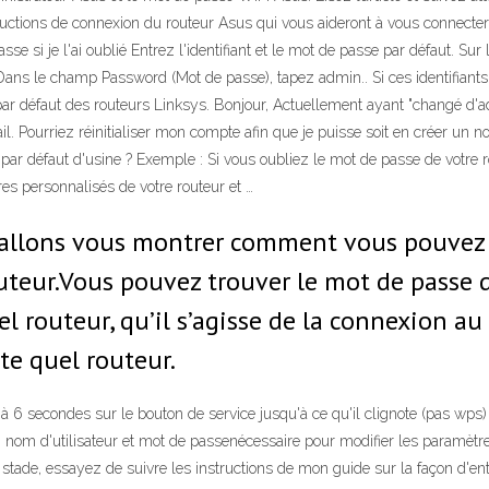
tructions de connexion du routeur Asus qui vous aideront à vous connecter
e si je l'ai oublié Entrez l'identifiant et le mot de passe par défaut. Sur
ns le champ Password (Mot de passe), tapez admin.. Si ces identifiants n
par défaut des routeurs Linksys. Bonjour, Actuellement ayant "changé d'adr
. Pourriez réinitialiser mon compte afin que je puisse soit en créer un 
 défaut d'usine ? Exemple : Si vous oubliez le mot de passe de votre route
res personnalisés de votre routeur et …
s allons vous montrer comment vous pouvez 
teur.Vous pouvez trouver le mot de passe 
l routeur, qu’il s’agisse de la connexion au
te quel routeur.
à 6 secondes sur le bouton de service jusqu'à ce qu'il clignote (pas wps)
 nom d'utilisateur et mot de passenécessaire pour modifier les paramètres
 stade, essayez de suivre les instructions de mon guide sur la façon d'ent