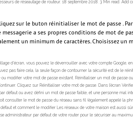
esseurs de réseautage de routeur. 18 septembre 2018. 3 Min read. Add co
iquez sur le buton réinitialiser le mot de passe . P
e messagerie a ses propres conditions de mot de pa
alement un minimum de caractères. Choisissez un m
illage d'écran, vous pouvez le déverrouiller avec votre compte Google, en
uvez pas faire cela, la seule façon de contourner la sécurité est de le ré
ou modifier votre mot de passe existant. Réinitialiser un mot de passe 
ntinuer. Cliquez sur Réinitialiser votre mot de passe. Dans l’écran Vérifie
ar défaut ou avez défini un mot de passe faible, et une personne mal inte
t consulter le mot de passe du réseau sans fil (également appelé la phrase
r défaut et comment le modifier Les réseaux de votre maison est aussi sûr
se administrateur par défaut de votre router pour le sécuriser au maximum